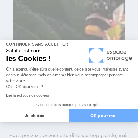
CONTINUER SANS ACCEPTER
Salut c'est nous...
les Cookies !
Plateforme de Gestion du Consenteme
On a attendu d'être sûrs que le contenu de ce site vous intéresse avant
de vous déranger, mais on aimerait bien vous accompagner pendant
Axeptio consent
votre visite...
C'est OK pour vous ?
Lire la politique de cookies
Consentements certifiés par
Pourquoi utiliser des systèmes
Je choisis
OK pour moi
de tension ?
Vous pouvez trouver cette distance trop grande, mais