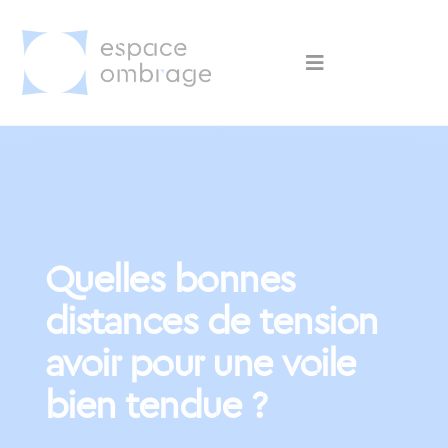
Quelles bonnes
distances de tension
avoir pour une voile
bien tendue ?