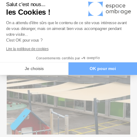
Salut c'est nous...
les Cookies !
Comment fixer une voile d’ombrage sans percer ?
Plateforme de Gestion du Consenteme
On a attendu d'être sûrs que le contenu de ce site vous intéresse avant
Pour accrocher une voile d’ombrage sans percer, vous allez devoir
de vous déranger, mais on aimerait bien vous accompagner pendant
Axeptio consent
utiliser des mâts de fixation. Ils vous fourniront des points
votre visite...
d’accroche extérieurs à la maison, vous permettant d’installer une
C'est OK pour vous ?
toile sur votre terrasse entre votre façade et le jardin ou même, en
Lire la politique de cookies
mode libre, éloigné de tout bâtiment existant.
Consentements certifiés par
Lire la suite »
Je choisis
OK pour moi