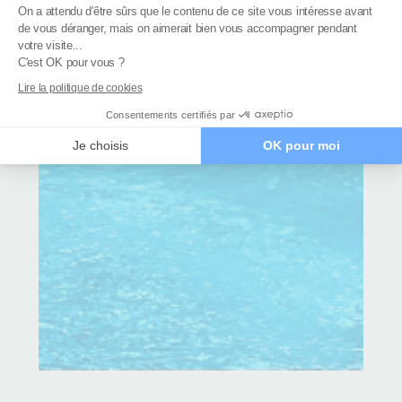
Plateforme de Gestion du Consenteme
On a attendu d'être sûrs que le contenu de ce site vous intéresse avant
de vous déranger, mais on aimerait bien vous accompagner pendant
Axeptio consent
votre visite...
C'est OK pour vous ?
Lire la politique de cookies
Consentements certifiés par
Je choisis
OK pour moi