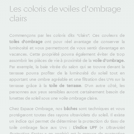
Les coloris de voiles d’ombrage
clairs
Commençons par les coloris dits “clairs”. Ces couleurs de
toiles d’ombrage
ont pour réel avantage de conserver la
luminosité et vous permettront de vous sentir davantage en
vacances. Cette propriété pourra également éviter de trop
assombrir les pièces de vie à proximité de la
voile d’ombrage.
Par exemple, la baie vitrée du salon qui se trouve devant la
terrasse pourra profiter de la luminosité du soleil tout en
apportant une ombre agréable et une filtration des UVs sur la
terrasse grâce à la
toile de terrasse
. D’un autre côté, les
personnes aux yeux sensibles auront certainement besoin de
lunettes de soleil sous une voile ombrage claire.
Chez Espace Ombrage, nos
bâches
sont techniques et vous
protégeront toutes des rayons ultraviolets du soleil. Il existe
un indice qui permet de déterminer la protection du tissu de
toile ombrage face aux Uvs :
L’indice UPF
(«
Ultraviolet
Protection Factor
» en anglais) est la mesure de protection