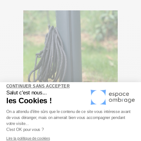
CONTINUER SANS ACCEPTER
Salut c'est nous...
les Cookies !
Plateforme de Gestion du Consenteme
On a attendu d'être sûrs que le contenu de ce site vous intéresse avant
de vous déranger, mais on aimerait bien vous accompagner pendant
Axeptio consent
votre visite...
C'est OK pour vous ?
Lire la politique de cookies