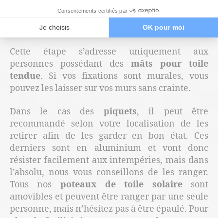
Le poteau pour voile d’ombrage à sceller
Consentements certifiés par
peut se retirer l’hiver. Un bouchon est
prévu pour obstruer le fourreau.
Je choisis
OK pour moi
Cette étape s’adresse uniquement aux
personnes possédant des
mâts pour toile
tendue
. Si vos fixations sont murales, vous
pouvez les laisser sur vos murs sans crainte.
Dans le cas des
piquets
, il peut être
recommandé selon votre localisation de les
retirer afin de les garder en bon état. Ces
derniers sont en aluminium et vont donc
résister facilement aux intempéries, mais dans
l’absolu, nous vous conseillons de les ranger.
Tous nos
poteaux de toile solaire
sont
amovibles et peuvent être ranger par une seule
personne, mais n’hésitez pas à être épaulé. Pour