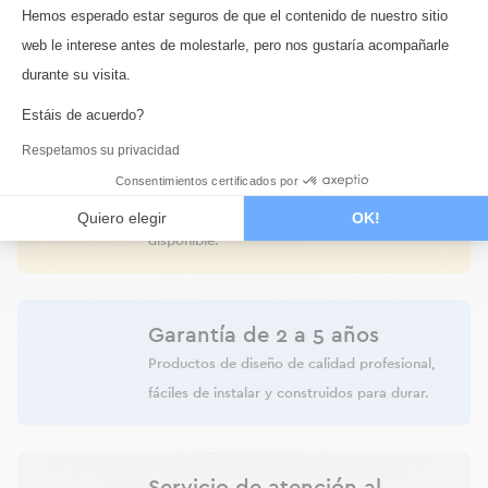
Plataforma de Gestión de Consentimi
Transporte rápido
Hemos esperado estar seguros de que el contenido de nuestro sitio
Todos los productos en stock se envían en un
web le interese antes de molestarle, pero nos gustaría acompañarle
plazo de 72 horas.
Axeptio consent
durante su visita.
Estáis de acuerdo?
Respetamos su privacidad
Pago seguro
Consentimientos certificados por
Pago con Monetico con tarjeta de crédito o
transferencia bancaria. Pago en 3 o 4 veces
Quiero elegir
OK!
disponible.
Garantía de 2 a 5 años
Productos de diseño de calidad profesional,
fáciles de instalar y construidos para durar.