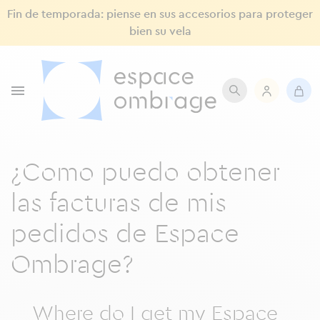
Fin de temporada: piense en sus accesorios para proteger
bien su vela

¿Como puedo obtener
las facturas de mis
pedidos de Espace
Ombrage?
Where do I get my Espace