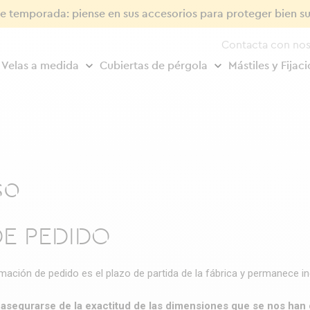
de temporada: piense en sus accesorios para proteger bien su
Contacta con nos
Velas a medida
Cubiertas de pérgola
Mástiles y Fijac
so
E PEDIDO
ación de pedido es el plazo de partida de la fábrica y permanece ind
a
asegurarse de la exactitud de las dimensiones que se nos ha