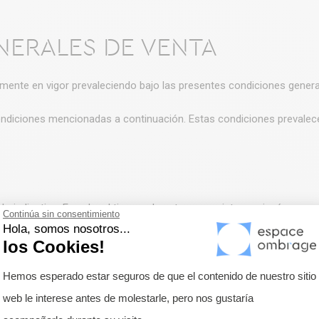
NERALES DE VENTA
lmente en vigor prevaleciendo bajo las presentes condiciones genera
condiciones mencionadas a continuación. Estas condiciones prevalec
lo indicativo. Exceder el tiempo de entrega provisto en ningún caso
Continúa sin consentimiento
Hola, somos nosotros...
alta grave del vendedor.
los Cookies!
 puede crear un derecho de indemnización para el comprador.
Plataforma de Gestión de Consentimie
Hemos esperado estar seguros de que el contenido de nuestro sitio
ugar a una revisión de los plazos propuestos inicialmente.
web le interese antes de molestarle, pero nos gustaría
Axeptio consent