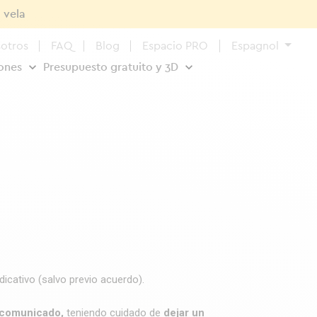
 vela
otros
FAQ
Blog
Espacio PRO
Espagnol
iones
Presupuesto gratuito y 3D
icativo (salvo previo acuerdo).
n comunicado,
teniendo cuidado de
dejar un