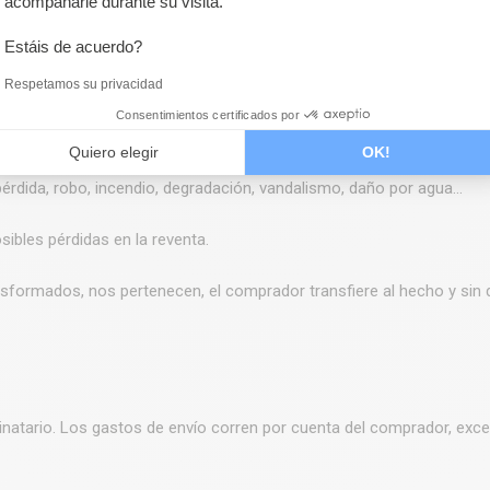
acompañarle durante su visita.
a +/- 5% del tamaño previsto, en razón de la elasticidad del tejido 
Estáis de acuerdo?
fecto de fabricación y no puede ser una cláusula de no conformidad
Respetamos su privacidad
Consentimientos certificados por
Quiero elegir
OK!
enes hasta el pago total. Siempre que los bienes no se liquiden en su
rdida, robo, incendio, degradación, vandalismo, daño por agua...
sibles pérdidas en la reventa.
nsformados, nos pertenecen, el comprador transfiere al hecho y sin 
estinatario. Los gastos de envío corren por cuenta del comprador, ex