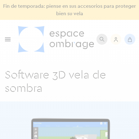
Fin de temporada: piense en sus accesorios para proteger
bien su vela

Software 3D vela de
sombra