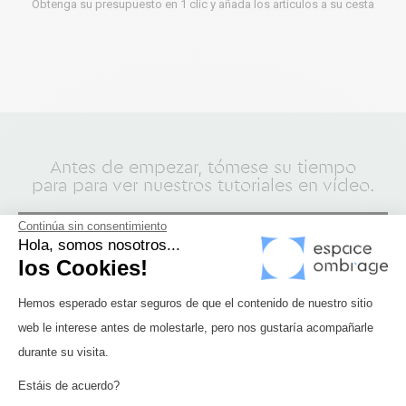
Obtenga su presupuesto en 1 clic y añada los artículos a su cesta
Antes de empezar, tómese su tiempo
para para ver nuestros tutoriales en vídeo.
Continúa sin consentimiento
Hola, somos nosotros...
los Cookies!
Plataforma de Gestión de Consentimi
Hemos esperado estar seguros de que el contenido de nuestro sitio
web le interese antes de molestarle, pero nos gustaría acompañarle
Axeptio consent
durante su visita.
Estáis de acuerdo?