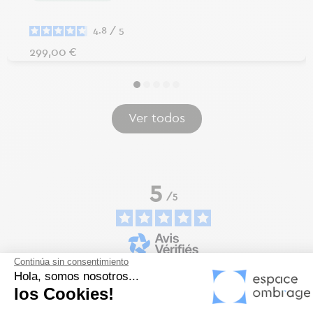
4.8
/
5
Precio
299,00 €
Ver todos
5
/
5
Continúa sin consentimiento
Basé sur
9
avis soumis à un
Hola, somos nosotros...
contrôle
los Cookies!
Voir tous les avis sur ce site