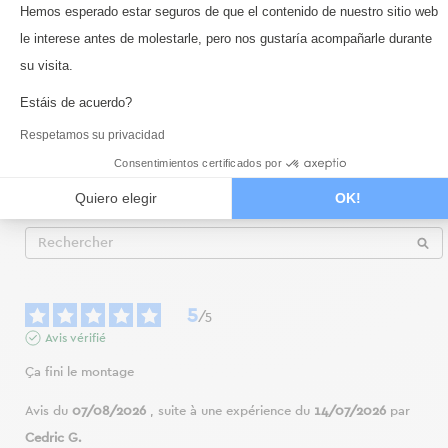
Plataforma de Gestión de Consentimi
Hemos esperado estar seguros de que el contenido de nuestro sitio web
5
étoiles
9
le interese antes de molestarle, pero nos gustaría acompañarle durante
4
étoiles
0
Axeptio consent
su visita.
3
étoiles
0
2
étoiles
0
Estáis de acuerdo?
1
étoile
0
Respetamos su privacidad
Trier les avis
Consentimientos certificados por
Quiero elegir
OK!
5
/
5
Avis vérifié
Ça fini le montage
Avis du
07/08/2026
, suite à une expérience du
14/07/2026
par
Cedric G.