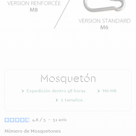
Mosquetón
Expedición dentro 48 horas
M6-M8
2 tamaños
4.8
/
5
-
51
avis
Número de Mosquetones