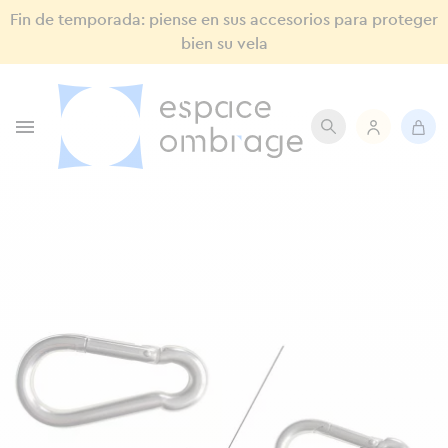
Fin de temporada: piense en sus accesorios para proteger
bien su vela
