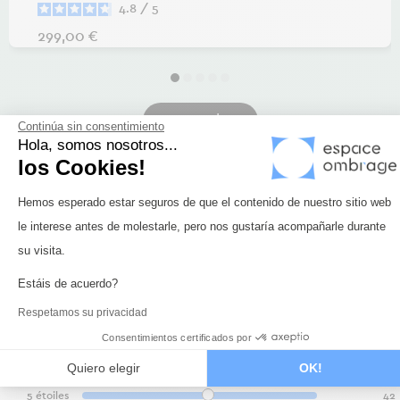
4.8
/
5
Precio
299,00 €
Ver todos
Continúa sin consentimiento
Hola, somos nosotros...
los Cookies!
Plataforma de Gestión de Consentimi
Hemos esperado estar seguros de que el contenido de nuestro sitio web
4.8
/
5
le interese antes de molestarle, pero nos gustaría acompañarle durante
Axeptio consent
su visita.
Estáis de acuerdo?
Respetamos su privacidad
Basé sur
51
avis soumis à un
contrôle
Consentimientos certificados por
Voir tous les avis sur ce site
Quiero elegir
OK!
5
étoiles
42