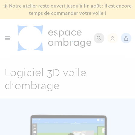
☀️ Notre atelier reste ouvert jusqu'à fin août : il est encore
temps de commander votre voile !

Logiciel 3D voile
d'ombrage