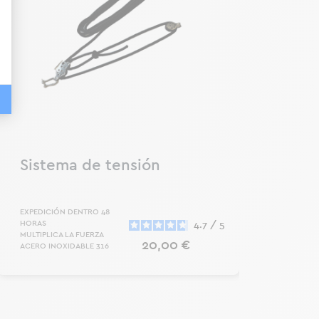
Sistema de tensión
1 M
Fi
EXPEDICIÓN DENTRO 48
EXPE
HORAS
HORA
4.7
/
5
MULTIPLICA LA FUERZA
REFUE
Precio
20,00 €
ACERO INOXIDABLE 316
COL