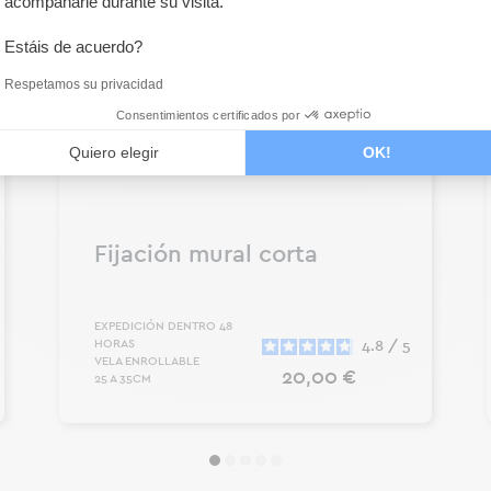
acompañarle durante su visita.
Estáis de acuerdo?
Respetamos su privacidad
Consentimientos certificados por
Quiero elegir
OK!
Fijación mural corta
EXPEDICIÓN DENTRO 48
HORAS
4.8
/
5
VELA ENROLLABLE
Precio
20,00 €
25 A 35CM