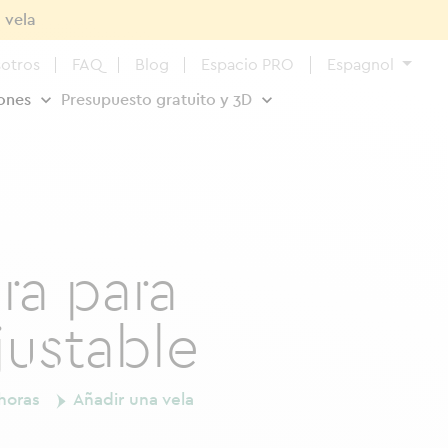
 vela
otros
FAQ
Blog
Espacio PRO
Espagnol
iones
Presupuesto gratuito y 3D
ra para
justable
horas
Añadir una vela