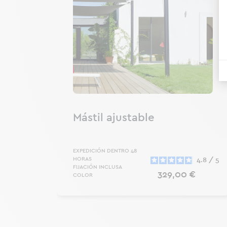
til
Mástil ajustable
EXPEDICIÓN DENTRO 48
io
HORAS
4.8
/
5
FIJACIÓN INCLUSA
Precio
329,00 €
COLOR