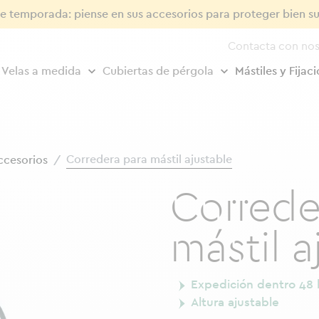
de temporada: piense en sus accesorios para proteger bien su
Contacta con nos
Velas a medida
Cubiertas de pérgola
Mástiles y Fijac
Corredera para mástil ajustable
ccesorios
Correde
mástil a
Expedición dentro 48 
Altura ajustable