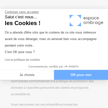
Continuer sans accepter
Salut c'est nous...
les Cookies !
Plateforme de Gestion du Consenteme
On a attendu d'être sûrs que le contenu de ce site vous intéresse
avant de vous déranger, mais on aimerait bien vous accompagner
Axeptio consent
pendant votre visite...
C'est OK pour vous ?
Lire la politique de cookies
*
Les champs annotés d’un astérisque sont obligatoires et les
Consentements certifiés par
données collectées par MSC Concept / Espace Ombrage afin
qu’il soit fait suite à la demande de la personne concernée
Je choisis
OK pour moi
sont traitées conformément à la politique de protection des
données à caractère personnel des clients et prospects
accessible
ici
.
Vous retrouverez sur ces échantillons toutes les