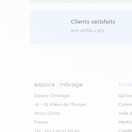
Clients satisfaits
Avis vérifiés 4,8/5
À pro
Espace Ombrage
Qui s
19 - 23 Allées de l’Europe
Commen
92110 Clichy
voile 
France
Mentio
Tel :
+33 3 62 27 60 60
Condit