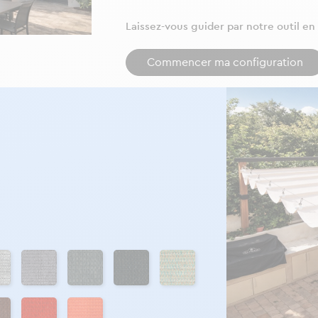
Laissez-vous guider par notre outil en 
Commencer ma configuration
t
Acier
Métal
Anthracite 340
Sauge
 340
Ecarlate
Orange