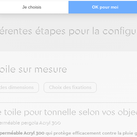
ure n'est pas encore prête !
Je choisis
OK pour moi
ifférentes étapes pour la configu
voile sur mesure
des dimensions
Choix des fixations
oile pour tonnelle selon vos object
mperméable pergola Acryl 300
perméable Acryl 300
qui protège efficacement contre la pluie gr