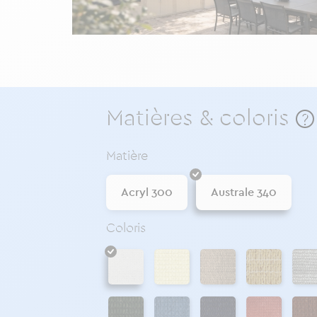
Matières & coloris
?
Matière
Acryl 300
Australe 340
Coloris
Naturel
Chanvre
Sable 340
Gale
Blanc
Sapin
Ciel
Navy
Cayenne
Ocre