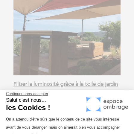
Filtrer la luminosité grâce à la toile de jardin
Continuer sans accepter
La teinte choisie pour votre
toile de terrasse
va apporter une
Salut c'est nous...
filtration plus ou moins forte de la luminosité et donc changer
les Cookies !
le ressenti sous la toile.
Plateforme de Gestion du Consenteme
On a attendu d'être sûrs que le contenu de ce site vous intéresse
Si vous habitez une région particulièrement ensoleillée et que
avant de vous déranger, mais on aimerait bien vous accompagner
votre voile d’ombrage est amenée à être souvent exposée,
Axeptio consent