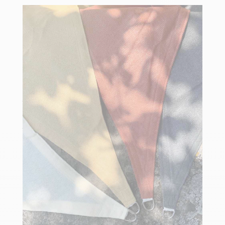
Les tailles et formes d'une
voile ombrage :
Une
toile d’ombrage
peut prendre des dimensions allant
généralement de 1,00 m à 7,50 m de côté (
distances de
tension non incluses
) et peut plus facilement être faite
sur-
mesure
que les autres solutions d’ombrage. En effet, vous
trouverez facilement des toiles d'ombrage de taille standard
mais chez Espace Ombrage on vous donne la possibilité de
concevoir votre
toile d'ombrage sur-mesure
au cas où
vous ne trouviez pas de format standard adapté.
La surface d'une toile d'ombrage est très variable, allant
environ de
5,00 m² jusqu'à 28,00 m²
pour les dimensions
standard.