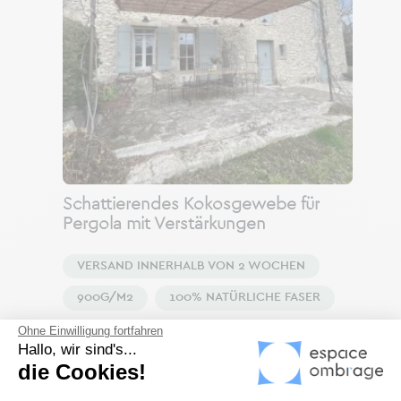
Schattierendes Kokosgewebe für
Pergola mit Verstärkungen
VERSAND INNERHALB VON 2 WOCHEN
900G/M2
100% NATÜRLICHE FASER
Ohne Einwilligung fortfahren
Hallo, wir sind's...
5
/
5
die Cookies!
Preis
169,00 €
Einwilligungsmanagementplattform: 