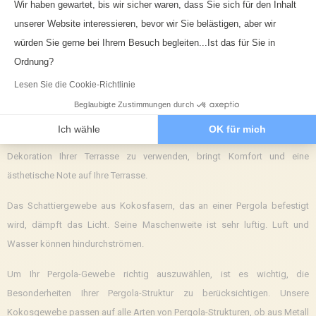
Wir haben gewartet, bis wir sicher waren, dass Sie sich für den Inhalt

Zum Seitenanfang
unserer Website interessieren, bevor wir Sie belästigen, aber wir
Axeptio consent
Warum sollte man für seine
würden Sie gerne bei Ihrem Besuch begleiten...Ist das für Sie in
Ordnung?
Pergola eine Beschattung aus
Lesen Sie die Cookie-Richtlinie
natürlichen Kokosfasern wählen?
Beglaubigte Zustimmungen durch
Ich wähle
OK für mich
Ein
Schattendach aus natürlichen
Kokosfasern zur Beschattung und
Dekoration Ihrer Terrasse zu verwenden, bringt Komfort und eine
ästhetische Note auf Ihre Terrasse.
Das Schattiergewebe aus Kokosfasern, das an einer Pergola befestigt
wird, dämpft das Licht. Seine Maschenweite ist sehr luftig. Luft und
Wasser können hindurchströmen.
Um Ihr Pergola-Gewebe richtig auszuwählen, ist es wichtig, die
Besonderheiten Ihrer Pergola-Struktur zu berücksichtigen. Unsere
Kokosgewebe passen auf alle Arten von Pergola-Strukturen, ob aus Metall