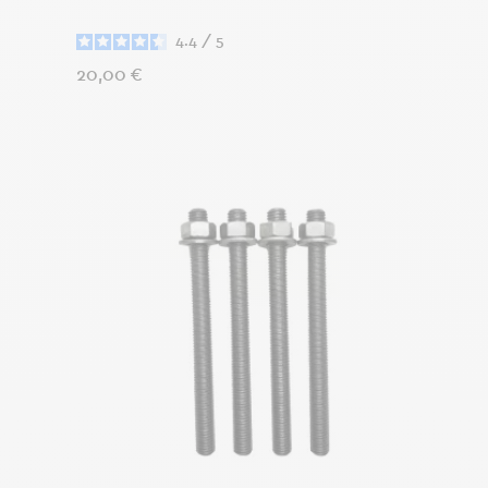
4.4
/
5
Preis
20,00 €