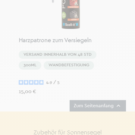
Harzpatrone zum Versiegeln
VERSAND INNERHALB VON 48 STD
300ML
WANDBEFESTIGUNG
4.9
/
5
Preis
15,00 €

Zum Seitenanfang
Zubehör für Sonnensegel