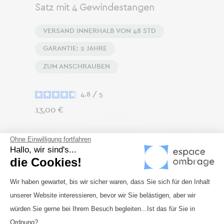
Satz mit 4 Gewindestangen
VERSAND INNERHALB VON 48 STD
GARANTIE: 2 JAHRE
ZUM ANSCHRAUBEN
4.8
/
5
Preis
13,00 €
Ohne Einwilligung fortfahren
Hallo, wir sind's...
die Cookies!
Einwilligungsmanagementplattform: 
Wir haben gewartet, bis wir sicher waren, dass Sie sich für den Inhalt
unserer Website interessieren, bevor wir Sie belästigen, aber wir
Axeptio consent
würden Sie gerne bei Ihrem Besuch begleiten...Ist das für Sie in
Ordnung?