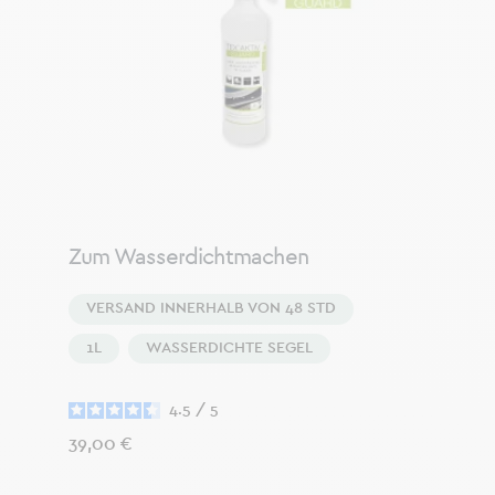
Zum Wasserdichtmachen
VERSAND INNERHALB VON 48 STD
1L
WASSERDICHTE SEGEL
4.5
/
5
Preis
39,00 €