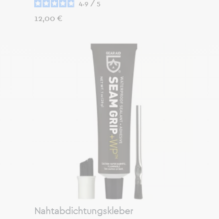
4.9
/
5
Preis
12,00 €
Nahtabdichtungskleber