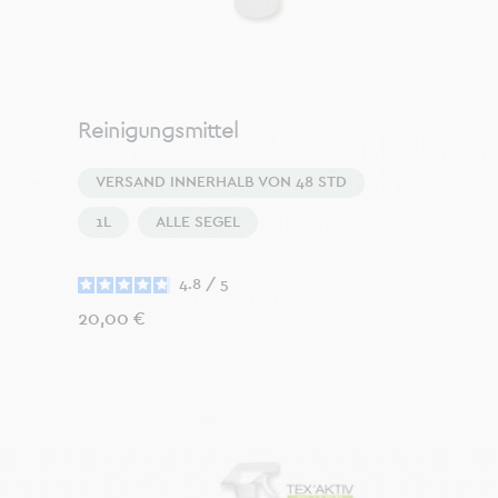
Reinigungsmittel
VERSAND INNERHALB VON 48 STD
1L
ALLE SEGEL
4.8
/
5
Preis
20,00 €