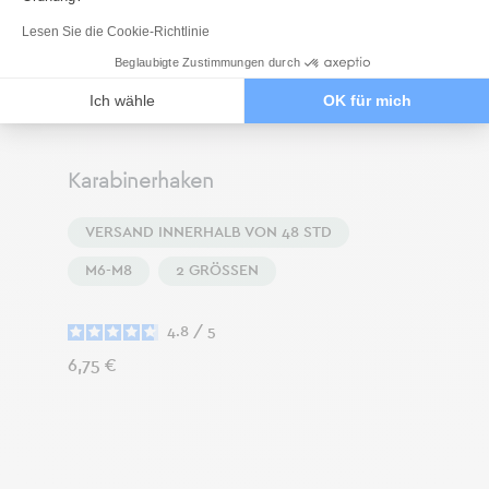
Lesen Sie die Cookie-Richtlinie
Beglaubigte Zustimmungen durch
Ich wähle
OK für mich
Karabinerhaken
VERSAND INNERHALB VON 48 STD
M6-M8
2 GRÖSSEN
4.8
/
5
Preis
6,75 €