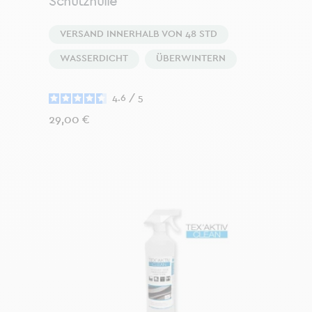
Schutzhülle
VERSAND INNERHALB VON 48 STD
WASSERDICHT
ÜBERWINTERN
4.6
/
5
Preis
29,00 €