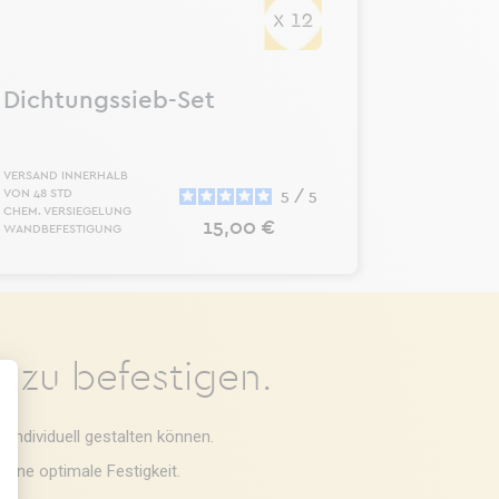
Dichtungssieb-Set
VERSAND INNERHALB
VON 48 STD
5
/
5
CHEM. VERSIEGELUNG
Preis
15,00 €
WANDBEFESTIGUNG
 zu befestigen.
 individuell gestalten können.
ssen Sie Ihre Optionen an
eine optimale Festigkeit.