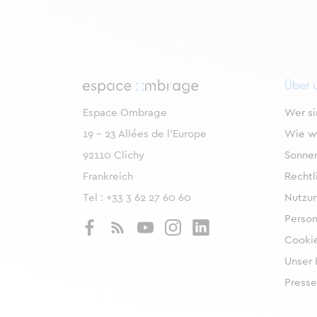
Über 
Espace Ombrage
Wer si
19 - 23 Allées de l’Europe
Wie wä
92110 Clichy
Sonne
Frankreich
Rechtl
Tel :
+33 3 62 27 60 60
Nutzu
Perso
Cookie
Unser
Presse