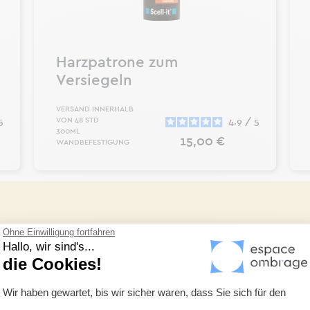
Harzpatrone zum
Versiegeln
VERSAND INNERHALB
VON 48 STD
5
4.9
/
5
300ML
Preis
15,00 €
WANDBEFESTIGUNG
rodukte, um Ihr Sonnensegel
Ohne Einwilligung fortfahren
Hallo, wir sind's...
die Cookies!
Produkte, mit denen Sie Ihre Sonnensegelanlage vervollständigen oder
Einwilligungsmanagementplattform: Pa
Wir haben gewartet, bis wir sicher waren, dass Sie sich für den
 die, die bei unseren Segeln verwendet werden und garantieren daher 