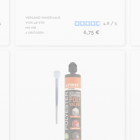
VERSAND INNERHALB
VON 48 STD
5
4.8
/
5
M6-M8
Preis
6,75 €
2 GRÖSSEN