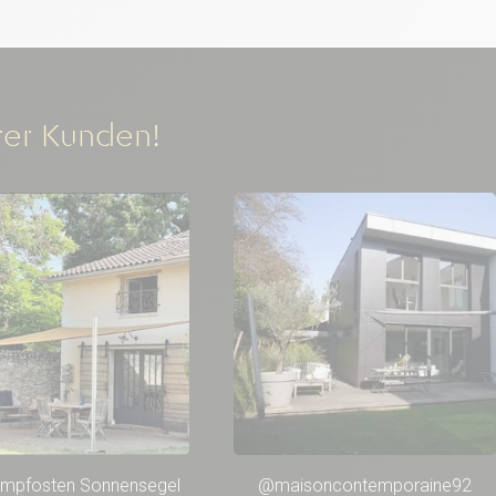
rer Kunden!
umpfosten Sonnensegel
@maisoncontemporaine92