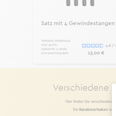
Satz mit 4 Gewindestangen
VERSAND INNERHALB
VON 48 STD
4.8
/
GARANTIE: 2 JAHRE
Preis
13,00 €
ZUM ANSCHRAUBEN
Verschiedene P
Hier finden Sie verschiedene 
Die
Karabinerhaken
sind