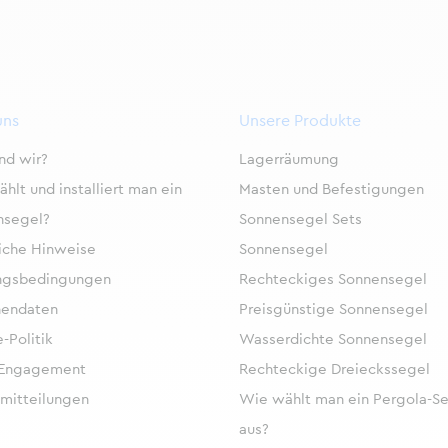
uns
Unsere Produkte
nd wir?
Lagerräumung
hlt und installiert man ein
Masten und Befestigungen
nsegel?
Sonnensegel Sets
iche Hinweise
Sonnensegel
ngsbedingungen
Rechteckiges Sonnensegel
nendaten
Preisgünstige Sonnensegel
-Politik
Wasserdichte Sonnensegel
 Engagement
Rechteckige Dreieckssegel
mitteilungen
Wie wählt man ein Pergola-S
aus?