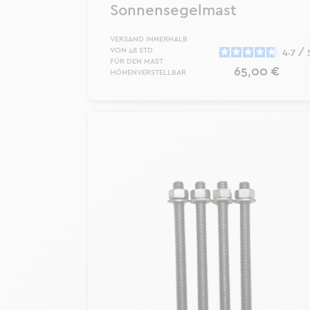
Sonnensegelmast
VERSAND INNERHALB
VON 48 STD
4.7
/
FÜR DEN MAST
Preis
65,00 €
HÖHENVERSTELLBAR