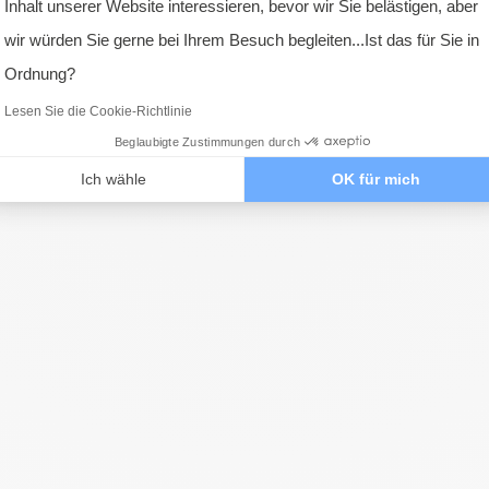
Inhalt unserer Website interessieren, bevor wir Sie belästigen, aber
, bieten wir auch
Pergola-Haken
an, mit denen Sie ein Segel direkt 
Axeptio consent
wir würden Sie gerne bei Ihrem Besuch begleiten...Ist das für Sie in
Ordnung?
Lesen Sie die Cookie-Richtlinie
Beglaubigte Zustimmungen durch
er Nutzer
Ich wähle
OK für mich