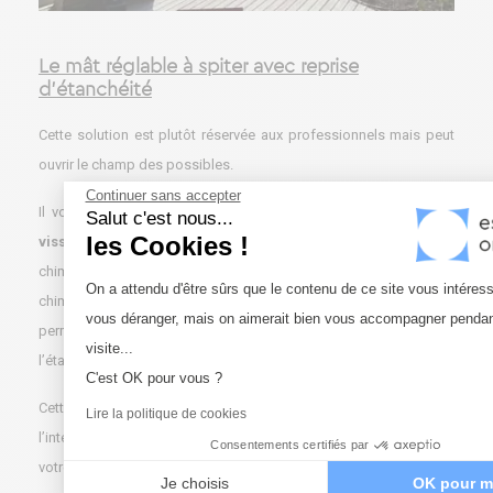
Le mât réglable à spiter avec reprise
d’étanchéité
Cette solution est plutôt réservée aux professionnels mais peut
ouvrir le champ des possibles.
Continuer sans accepter
Il vous suffit de vous fournir d’un
mat de voile d'ombrage à
Salut c'est nous...
les Cookies !
visser
, de
4 tiges filetées en inox M12
et d’un scellement
chimique étanche. Le fait de percer puis d’utiliser ce scellement
Plateforme de Gestion du Conse
On a attendu d'être sûrs que le contenu de ce site vous intéres
chimique et de créer une couche autour des percements vous
vous déranger, mais on aimerait bien vous accompagner pendan
permettra de garantir la solidité de l’installation tout en reprenant
Axeptio consent
visite...
l’étanchéité et en évitant l’infiltration d’eau de pluie.
C'est OK pour vous ?
Cette version nécessite toutefois une attention plus accrue avec
Lire la politique de cookies
l’intervention d’un professionnel (un étancheur) et l’accord de
Consentements certifiés par
votre copropriété.
Je choisis
OK pour m