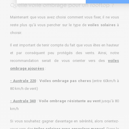
Quelle voile ombrage pour un rooftop ?
Maintenant que vous avez choisi comment vous fixer, il ne vous
reste plus qu’à vous pencher sur le type de
voiles solaires
à
choisir.
Il est important de tenir compte du fait que vous êtes en hauteur
et par conséquent peu protégés des vents. Ainsi, notre
recommandation serait de vous orienter vers des
voiles
ombrage ajourées
:
- Australe 220
:
Voiles ombrage pas cheres
(entre 60km/h à
80 km/h de vent)
- Australe 340
:
Voile ombrage résistante au vent
jusqu'à 80
km/h
Si vous souhaitez gagner davantage en sérénité, alors orientez-
vous vers des
toiles solaires avec enrouleur manuel
. Dans le