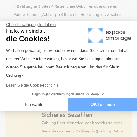
- Zahlung in 3 oder 4 Raten
ohne Gebühren über unseren
Partner Cofidis (Zahlung in 3 Raten für Bestellungen zwischen
400 und 1.500 €, Zahlung in 4 Raten für Bestellungen ab 1.500
Ohne Einwilligung fortfahren
Hallo, wir sind's...
€).
die Cookies!
Einwilligungsmanagementplattform: 
Wir haben gewartet, bis wir sicher waren, dass Sie sich für den Inhalt
unserer Website interessieren, bevor wir Sie belästigen, aber wir
Axeptio consent
würden Sie gerne bei Ihrem Besuch begleiten...Ist das für Sie in
Schneller Transport
Ordnung?
Versand innerhalb von maximal 72 Stunden für
Lesen Sie die Cookie-Richtlinie
alle unsere Produkte, die auf Lager sind.
Beglaubigte Zustimmungen durch
Ich wähle
OK für mich
Sicheres Bezahlen
Zahlung über Monetico per Kreditkarte oder
Banküberweisung. Zahlung in 3 oder 4 Raten