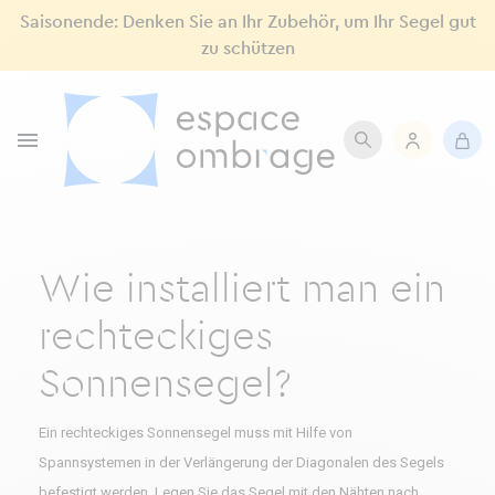
Saisonende: Denken Sie an Ihr Zubehör, um Ihr Segel gut
zu schützen

Wie installiert man ein
rechteckiges
Sonnensegel?
Ein rechteckiges Sonnensegel muss mit Hilfe von
Spannsystemen in der Verlängerung der Diagonalen des Segels
befestigt werden. Legen Sie das Segel mit den Nähten nach