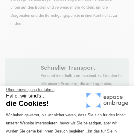
unten auf den Boden und verwenden Sie Kordeln, um die
Diagonalen und die Befestigungspunkte in ihrer Kontinuität zu
finden.
Schneller Transport
Versand innerhalb von maximal 72 Stunden für
alle unsere Produkte, die auf Lager sind.
Ohne Einwilligung fortfahren
Hallo, wir sind's...
die Cookies!
Sicheres Bezahlen
Einwilligungsmanagementplattform: 
Wir haben gewartet, bis wir sicher waren, dass Sie sich für den Inhalt
Zahlung über Monetico per Kreditkarte oder
unserer Website interessieren, bevor wir Sie belästigen, aber wir
Banküberweisung. Zahlung in 3 oder 4 Raten
Axeptio consent
würden Sie gerne bei Ihrem Besuch begleiten...Ist das für Sie in
verfügbar.