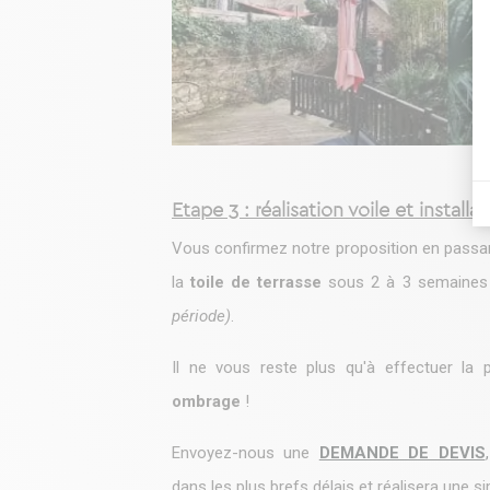
Etape 3 : réalisation voile et installa
Vous confirmez notre proposition en pass
la
toile de terrasse
sous 2 à 3 semaine
période)
.
Il ne vous reste plus qu'à effectuer la 
ombrage
!
Envoyez-nous une
DEMANDE DE DEVIS
,
dans les plus brefs délais et réalisera une si