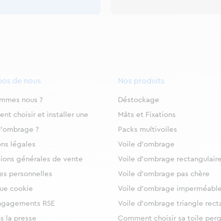
pos de nous
Nos produits
ommes nous ?
Déstockage
t choisir et installer une
Mâts et Fixations
d’ombrage ?
Packs multivoiles
ns légales
Voile d’ombrage
ions générales de vente
Voile d’ombrage rectangulair
s personnelles
Voile d’ombrage pas chère
que cookie
Voile d’ombrage imperméabl
ngagements RSE
Voile d’ombrage triangle rect
s la presse
Comment choisir sa toile per