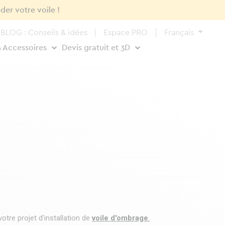
der votre voile !
BLOG : Conseils & idées
Espace PRO
Français
& Accessoires
Devis gratuit et 3D
tre projet d'installation de
voile d'ombrage
.