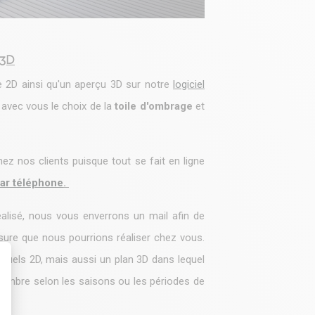
 3D
ue 2D ainsi qu'un aperçu 3D sur notre
logiciel
 avec vous le choix de la
toile d'ombrage
et
z nos clients puisque tout se fait en ligne
par téléphone
.
réalisé, nous vous enverrons un mail afin de
sure que nous pourrions réaliser chez vous.
isuels 2D, mais aussi un plan 3D dans lequel
'ombre selon les saisons ou les périodes de
t : Personnalisez vos Options