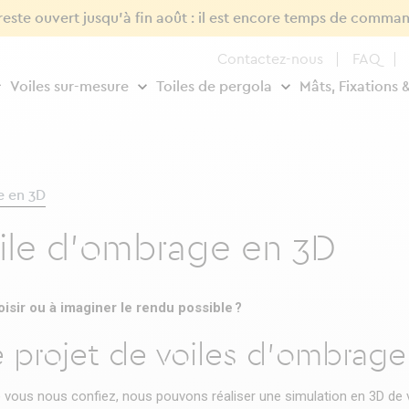
 reste ouvert jusqu'à fin août : il est encore temps de comman
Contactez-nous
FAQ
Voiles sur-mesure
Toiles de pergola
Mâts, Fixations 
e en 3D
oile d'ombrage en 3D
oisir ou à imaginer le rendu possible ?
e projet de voiles d'ombrage
 vous nous confiez, nous pouvons réaliser une simulation en 3D de vo