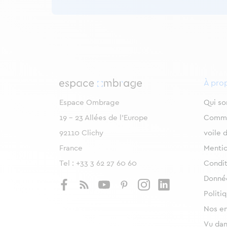
À pro
Espace Ombrage
Qui s
19 - 23 Allées de l’Europe
Commen
92110 Clichy
voile 
France
Mentio
Tel :
+33 3 62 27 60 60
Condit
Donnée
Politi
Nos e
Vu dan