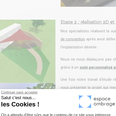
Etape 2 : réalisation 2D et
Nos spécialistes réalisent la v
de conception
après avoir défini
l'implantation désirée.
Nous ne nous déplaçons pas che
grâce à un
suivi personnalisé 
Une fois notre travail d'étude 
vous présenter le projet sur me
Continuer sans accepter
Vous y trouverez des plans et v
Salut c'est nous...
les Cookies !
vous pourrez simuler l'espace d
Plateforme de Gestion du Consentemen
la journée.
On a attendu d'être sûrs que le contenu de ce site vous intéresse