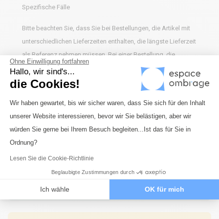
Spezifische Fälle
Bitte beachten Sie, dass Sie bei Bestellungen, die Artikel mit
unterschiedlichen Lieferzeiten enthalten, die längste Lieferzeit
als Referenz nehmen müssen. Bei einer Bestellung, die
Ohne Einwilligung fortfahren
beispielsweise ein maßgefertigtes Segel und eine Stange
Hallo, wir sind's...
enthält, wird Ihre gesamte Bestellung innerhalb von 10 bis 15
die Cookies!
Werktagen versandt.
Einwilligungsmanagementplattform: 
Wir haben gewartet, bis wir sicher waren, dass Sie sich für den Inhalt
unserer Website interessieren, bevor wir Sie belästigen, aber wir
Axeptio consent
würden Sie gerne bei Ihrem Besuch begleiten...Ist das für Sie in
Ordnung?
Schneller Transport
Lesen Sie die Cookie-Richtlinie
Beglaubigte Zustimmungen durch
Versand innerhalb von maximal 72 Stunden für
alle unsere Produkte, die auf Lager sind.
Ich wähle
OK für mich