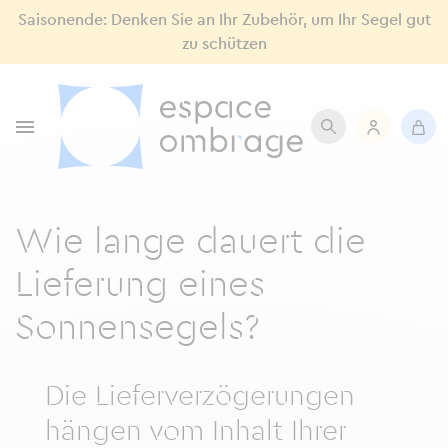
Saisonende: Denken Sie an Ihr Zubehör, um Ihr Segel gut
zu schützen

Wie lange dauert die
Lieferung eines
Sonnensegels?
Die Lieferverzögerungen
hängen vom Inhalt Ihrer