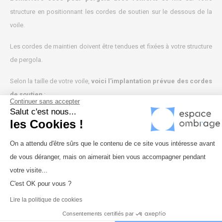
structure en positionnant les cordes de soutien sur le dessous de la
voile.
Les cordes de maintien doivent être tendues et fixées à votre structure
de pergola.
Selon la taille de votre voile,
voici l'implantation prévue des cordes
de soutien
:
Continuer sans accepter
Salut c'est nous...
les Cookies !
Plateforme de Gestion du Consenteme
On a attendu d'être sûrs que le contenu de ce site vous intéresse avant
de vous déranger, mais on aimerait bien vous accompagner pendant
Axeptio consent
votre visite...
C'est OK pour vous ?
Lire la politique de cookies
Consentements certifiés par