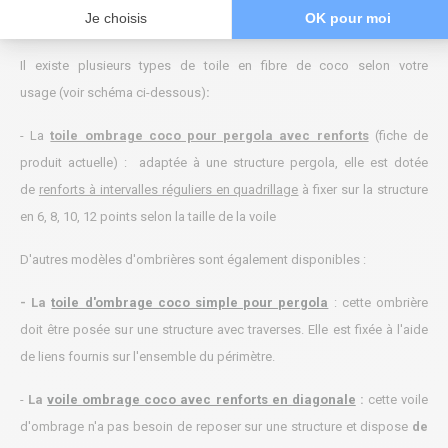
Je choisis
OK pour moi
Notre gamme de voiles d'ombrage coco
Il existe plusieurs types de toile en fibre de coco selon votre
usage
(voir schéma ci-dessous)
:
-
La
toile ombrage coco pour pergola avec renforts
(
fiche de
produit actuelle)
:
adaptée à une structure pergola
, elle est dotée
de
renforts à intervalles réguliers en quadrillage
à fixer sur la structure
en 6, 8, 10, 12 points selon la taille de la voile
D'autres modèles d'ombrières sont également disponibles
:
- La
toile d'ombrage coco simple pour pergola
: cette ombrière
doit être posée sur une structure avec traverses. Elle est fixée à l'aide
de liens fournis sur l'ensemble du périmètre.
-
La
voile ombrage coco avec renforts en diagonale
:
cette voile
d'ombrage n'a pas besoin de reposer sur une structure et dispose
de