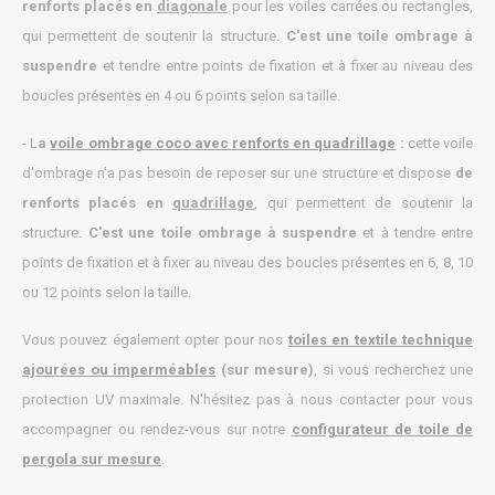
renforts placés en
diagonale
pour les voiles carrées ou rectangles
,
qui permettent de soutenir la structure
.
C'est une toile ombrage à
suspendre
et tendre entre points de fix
ation et à fixer au niveau des
boucles présentes en 4 ou 6 points selon sa taille.
- L
a
voile ombrage coco avec renforts en quadrillage
:
c
ette voile
d'ombrage n'a pas besoin de reposer sur une structure
et dispose
de
renforts placés en
quadrillage
, qui permettent de soutenir la
structure
. C'est une
toile ombrage à suspendre
et à tendre entre
points de fixation et à fixer au niveau des boucles présentes
en 6, 8, 10
ou 12 points selon la taille.
Vous pouvez également opter pour nos
toiles en textile technique
ajourées ou imperméables
(sur mesure
)
, si vous recherchez une
protection UV maximale
. N'hésitez pas à nous contacter pour vous
accompagner ou rendez-vous sur notre
configurateur de toile de
pergola sur mesure
.