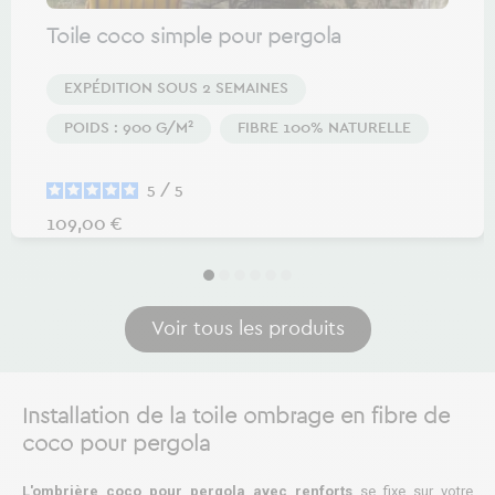
Toile coco simple pour pergola
EXPÉDITION SOUS 2 SEMAINES
POIDS : 900 G/M²
FIBRE 100% NATURELLE
5
/
5
Prix
109,00 €
Voir tous les produits
Installation de la toile ombrage en fibre de
coco pour pergola
L'ombrière coco pour pergola avec renforts
se fixe sur votre