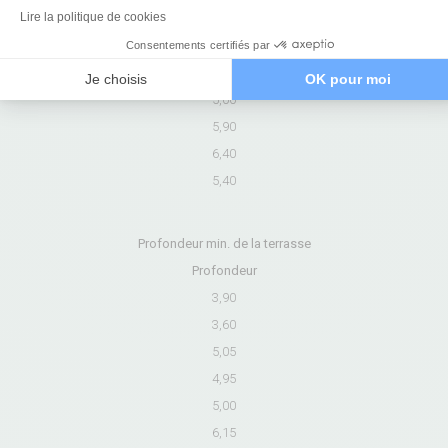
Lire la politique de cookies
3,75
4,60
Consentements certifiés par
3,75
Je choisis
OK pour moi
5,00
5,90
6,40
5,40
Profondeur min. de la terrasse
Profondeur
3,90
3,60
5,05
4,95
5,00
6,15