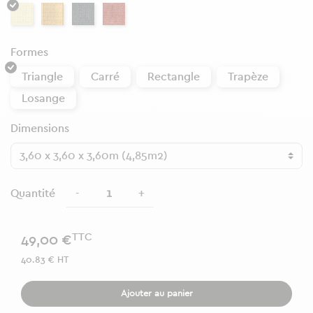
Ivoire
Sable 220
Gris
Terracotta
Formes
Triangle
Carré
Rectangle
Trapèze
Losange
Dimensions
-
+
Quantité
TTC
49,00 €
40.83 € HT
Ajouter au panier