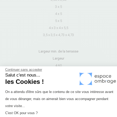
3 x 5
4 x 5
5 x 5
4 x 3 x 4 x 5,5
3,5 x 3,5 x 4,73 x 4,73
Largeur min. de la terrasse
Largeur
4,60
Continuer sans accepter
5,40
Salut c'est nous...
5,05
les Cookies !
6,15
Plateforme de Gestion du Consenteme
On a attendu d'être sûrs que le contenu de ce site vous intéresse avant
6,00
de vous déranger, mais on aimerait bien vous accompagner pendant
6,15
Axeptio consent
votre visite...
C'est OK pour vous ?
Largeur