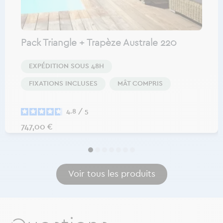
Pack Triangle + Trapèze Australe 220
EXPÉDITION SOUS 48H
FIXATIONS INCLUSES
MÂT COMPRIS
4.8
/
5
Prix
747,00 €
Voir tous les produits